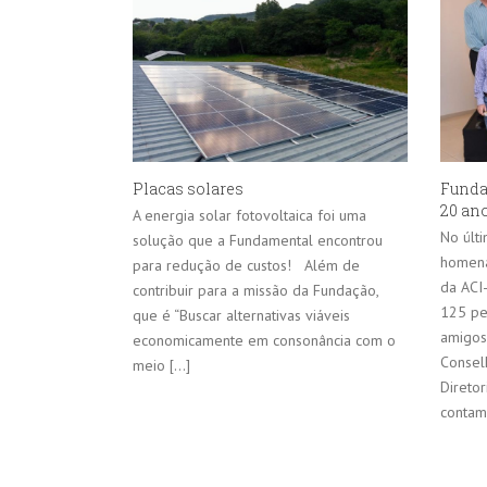
Placas solares
Funda
20 an
A energia solar fotovoltaica foi uma
No últ
solução que a Fundamental encontrou
homena
para redução de custos! Além de
da ACI
contribuir para a missão da Fundação,
125 pe
que é “Buscar alternativas viáveis
amigos
economicamente em consonância com o
Conselh
meio [...]
Direto
contamo