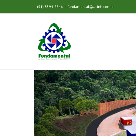
(51) 3594-7846
|
fundamental@acinh.com.br