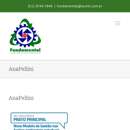
(51) 3594-7846
|
fundamental@acinh.com.br
AnaPellini
AnaPellini