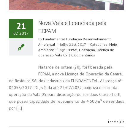
Nova Vala é licenciada pela
21
FEPAM
07, 2017
By
Fundamental Fundação Desenvolvimento
Ambiental
|
julho 21st, 2017
|
Categories:
Meio
Ambiente
|
Tags:
FEPAM
,
Liberação
,
Licença de
operação
,
Vala 05
|
0 Comentários
Na tarde de ontem (20), foi liberada pela
FEPAM, a nova Licença de Operação da Central
de Resíduos Sólidos Industriais da FUNDAMENTAL. A Licença nº
04058/2017 - DL, válida até 22/07/2022, autoriza o início da
operação da Vala 05 para disposição de resíduos Classe I e II,
que possui capacidade de recebimento de 4.500m³ de resíduos
por [...]
Ler Mais